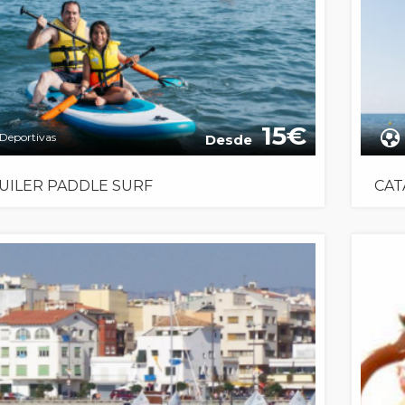
15
Deportivas
Desde
UILER PADDLE SURF
CAT