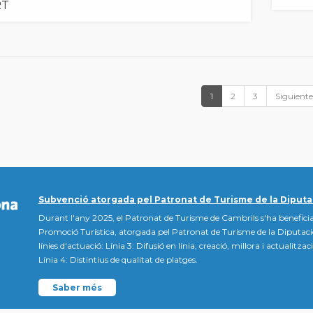
RT
1
2
3
Siguiente
Subvenció atorgada pel Patronat de Turisme de la Diputa
Durant l'any 2025, el Patronat de Turisme de Cambrils s'ha beneficia
Promoció Turística, atorgada pel Patronat de Turisme de la Diputac
línies d'actuació: Línia 3: Difusió en línia, creació, millora i actualitz
Línia 4: Distintius de qualitat de platges.
Saber més