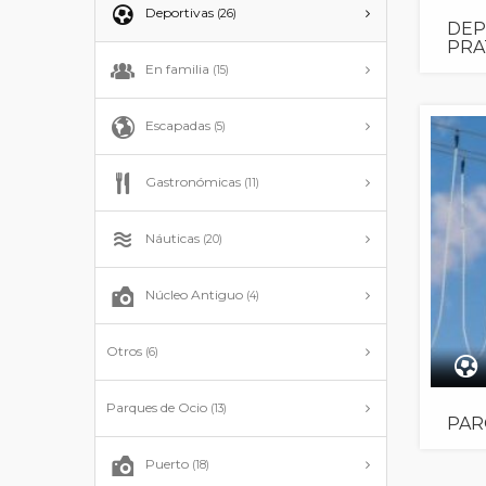
Deportivas
(26)
DEP
PRA
En familia
(15)
Escapadas
(5)
Gastronómicas
(11)
Náuticas
(20)
Núcleo Antiguo
(4)
Otros
(6)
Parques de Ocio
(13)
PAR
Puerto
(18)