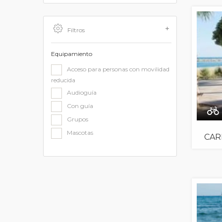
Filtros
Equipamiento
Acceso para personas con movilidad
reducida
Audioguía
Con guía
Grupos
Mascotas
CAR