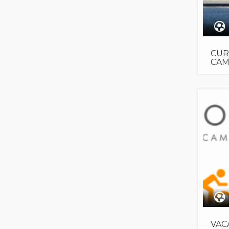
CUR
CAM
VAC