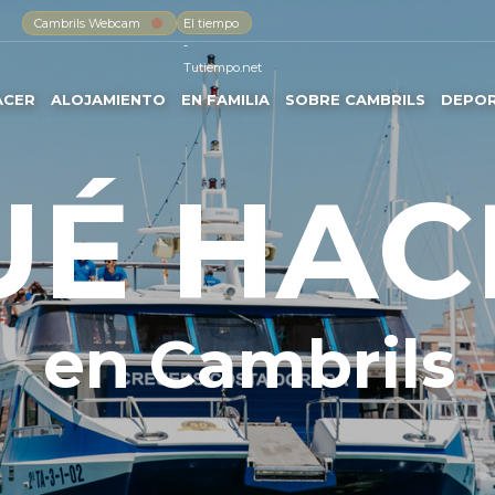
Cambrils Webcam
El tiempo
-
Tutiempo.net
ACER
ALOJAMIENTO
EN FAMILIA
SOBRE CAMBRILS
DEPO
UÉ HAC
en Cambrils