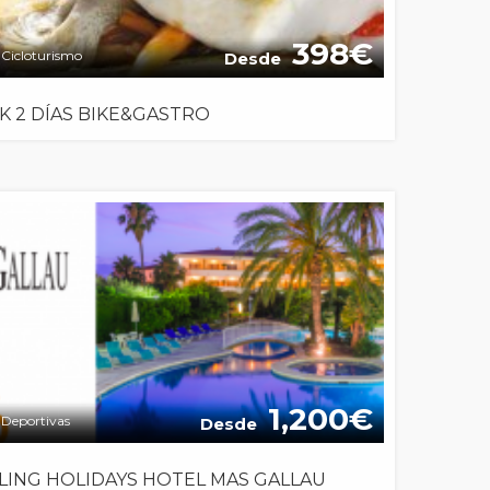
398
Cicloturismo
Desde
K 2 DÍAS BIKE&GASTRO
1,200
Deportivas
Desde
LING HOLIDAYS HOTEL MAS GALLAU