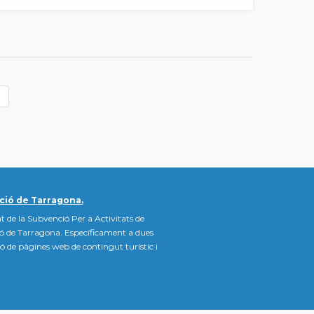
ció de Tarragona.
t de la Subvenció Per a Activitats de
ió de Tarragona. Específicament a dues
ació de pàgines web de contingut turístic i