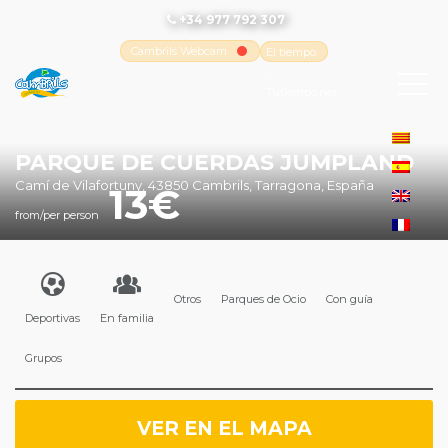
+34 977 792 307
Cambrils Webcam
El tiempo
-
Tutiempo.net
PARQUE DE CUERDAS JUMPLAND
Camí de Vilafortuny, 43850 Cambrils, Tarragona, España
13
from/per person
Otros
Parques de Ocio
Con guía
Deportivas
En familia
Grupos
VER EN EL MAPA