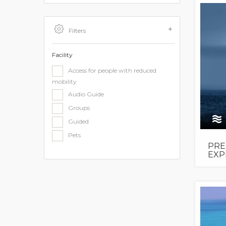
Filters
Facility
Access for people with reduced
mobility
Audio Guide
Groups
Guided
Pets
PRE
EXP