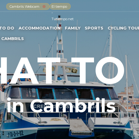
Cambrils Webcam
El tiempo
-
Tutiempo.net
TO DO
ACCOMMODATION
FAMILY
SPORTS
CYCLING TOU
 CAMBRILS
AT TO
in Cambrils