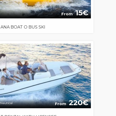
15
From
ANA BOAT O BUS SKI
220
Nautical
From