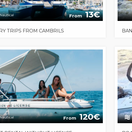
13
Nautical
From
RY TRIPS FROM CAMBRILS
BAN
120
Nautical
From