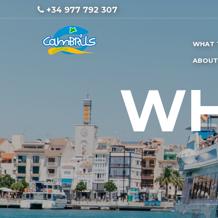
+34 977 792 307
WHAT 
ABOUT
WH