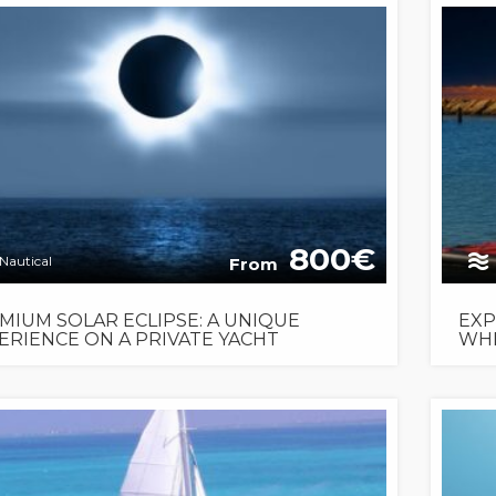
800
Nautical
From
MIUM SOLAR ECLIPSE: A UNIQUE
EXP
ERIENCE ON A PRIVATE YACHT
WHI