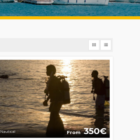
350
Nautical
From