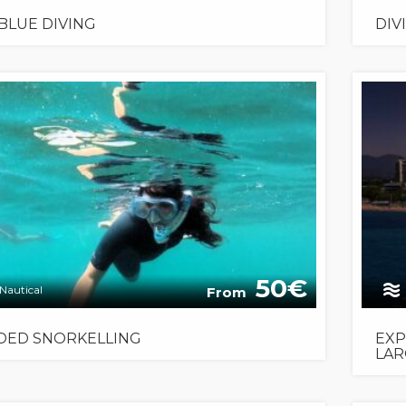
 BLUE DIVING
DIV
50
Nautical
From
DED SNORKELLING
EXP
LAR