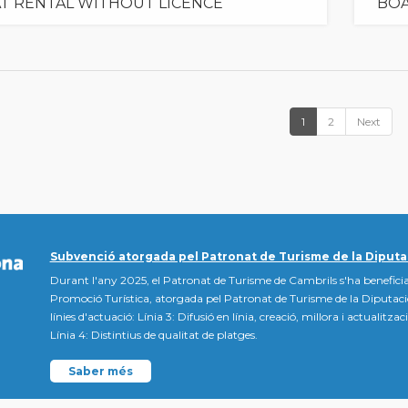
T RENTAL WITHOUT LICENCE
BOA
1
2
Next
Subvenció atorgada pel Patronat de Turisme de la Diputa
Durant l'any 2025, el Patronat de Turisme de Cambrils s'ha beneficia
Promoció Turística, atorgada pel Patronat de Turisme de la Diputac
línies d'actuació: Línia 3: Difusió en línia, creació, millora i actualitz
Línia 4: Distintius de qualitat de platges.
Saber més