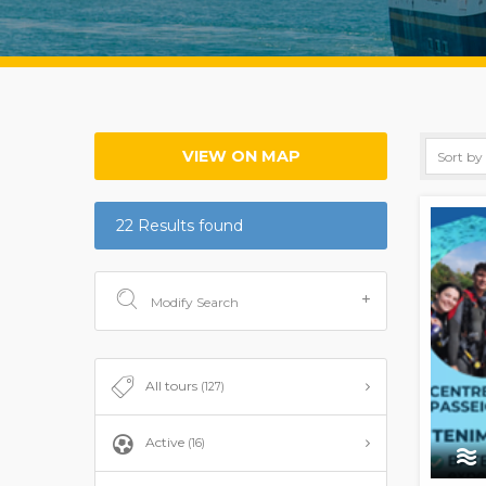
VIEW ON MAP
22 Results found
Modify Search
All tours
(127)
Active
(16)