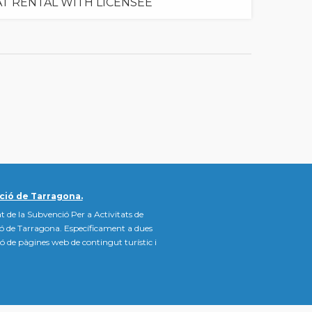
T RENTAL WITH LICENSEE
ció de Tarragona.
t de la Subvenció Per a Activitats de
ió de Tarragona. Específicament a dues
ació de pàgines web de contingut turístic i