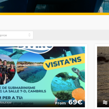
69
Nautical
From