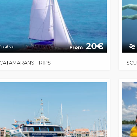
20
Nautical
From
 CATAMARANS TRIPS
SCU