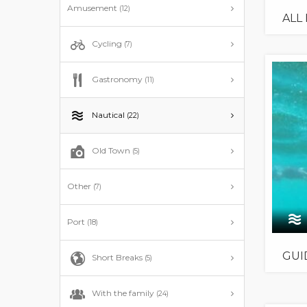
Amusement
(12)
ALL
Cycling
(7)
Gastronomy
(11)
Nautical
(22)
Old Town
(5)
Other
(7)
Port
(18)
GUI
Short Breaks
(5)
With the family
(24)