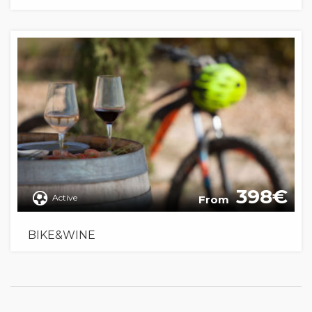
398
Active
From
BIKE&WINE