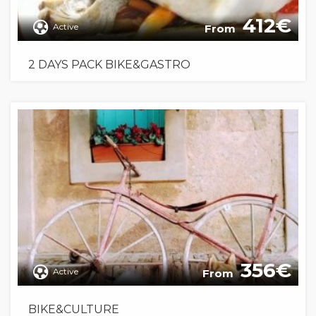
412
Active
From
2 DAYS PACK BIKE&GASTRO
356
Active
From
BIKE&CULTURE