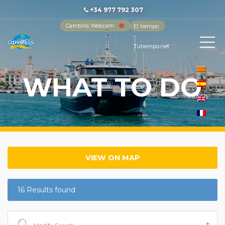
+34 977 792 307
Cambrils Webcam
El tiempo
-
Tutiempo.net
WHAT TO DO
VIEW ON MAP
16 Results found