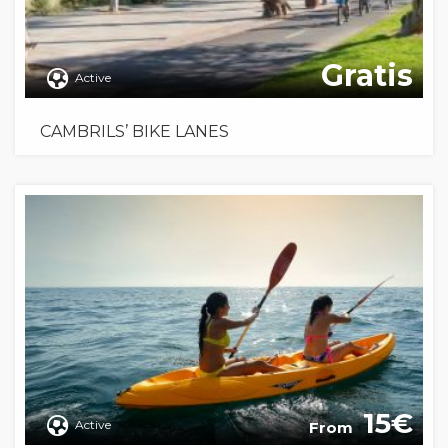
Gratis
Active
CAMBRILS’ BIKE LANES
15
Active
From