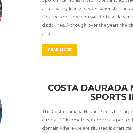
Sport in Cambrils is promoted and appre
and healthy lifestyles very seriously. Thus, 
Destination. Here you will find a wide var
disciplines. Although over the years the city
and […]
READ MORE
COSTA DAURADA 
SPORTS 
The Costa Daurada Nautic Parc is the large
almost 90 kilometres, Cambrils is part of 
domain where we are situated is character