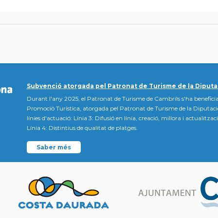
Subvenció atorgada pel Patronat de Turisme de la Diputa
Durant l'any 2025, el Patronat de Turisme de Cambrils s'ha beneficia
Promoció Turística, atorgada pel Patronat de Turisme de la Diputac
línies d'actuació: Línia 3: Difusió en línia, creació, millora i actualitz
Línia 4: Distintius de qualitat de platges.
Saber més