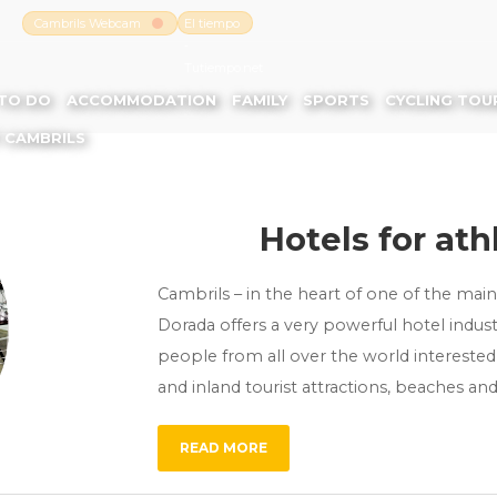
Cambrils Webcam
El tiempo
-
Tutiempo.net
TO DO
ACCOMMODATION
FAMILY
SPORTS
CYCLING TOU
 CAMBRILS
Hotels for ath
Cambrils – in the heart of one of the main 
Dorada offers a very powerful hotel indust
people from all over the world interested 
and inland tourist attractions, beaches a
READ MORE