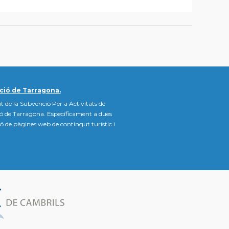
ció de Tarragona.
t de la Subvenció Per a Activitats de
ió de Tarragona. Específicament a dues
ació de pàgines web de contingut turístic i