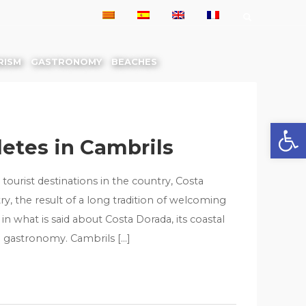
RISM
GASTRONOMY
BEACHES
Open
letes in Cambrils
tourist destinations in the country, Costa
ry, the result of a long tradition of welcoming
in what is said about Costa Dorada, its coastal
nd gastronomy. Cambrils […]