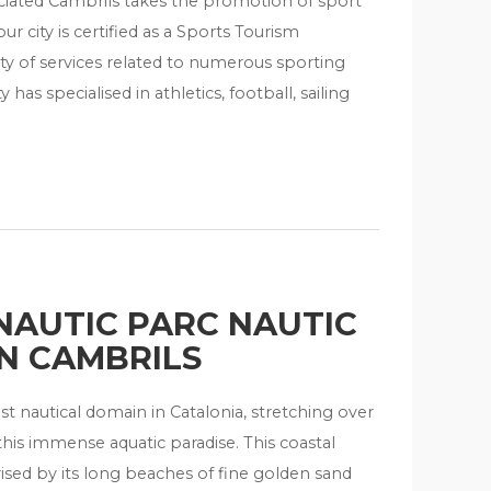
ciated Cambrils takes the promotion of sport
our city is certified as a Sports Tourism
iety of services related to numerous sporting
 has specialised in athletics, football, sailing
NAUTIC PARC NAUTIC
IN CAMBRILS
st nautical domain in Catalonia, stretching over
this immense aquatic paradise. This coastal
ised by its long beaches of fine golden sand