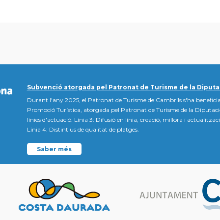
Subvenció atorgada pel Patronat de Turisme de la Diputa
Durant l'any 2025, el Patronat de Turisme de Cambrils s'ha beneficia
Promoció Turística, atorgada pel Patronat de Turisme de la Diputac
línies d'actuació: Línia 3: Difusió en línia, creació, millora i actualitz
Línia 4: Distintius de qualitat de platges.
Saber més