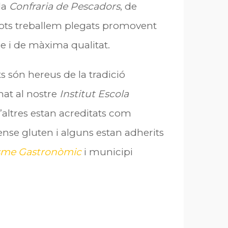
 la
Confraria de Pescadors
, de
Tots treballem plegats promovent
e i de màxima qualitat.
 són hereus de la tradició
mat al nostre
Institut Escola
d’altres estan acreditats com
ense gluten i alguns estan adherits
sme Gastronòmic
i municipi