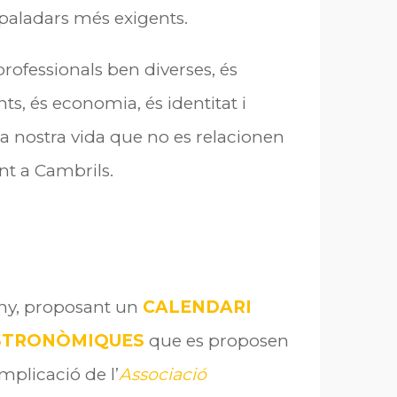
 paladars més exigents.
 professionals ben diverses, és
nts, és economia, és identitat i
e la nostra vida que no es relacionen
nt a
Cambrils.
’any, proposant un
CALENDARI
STRONÒMIQUES
que es proposen
mplicació de l’
Associació