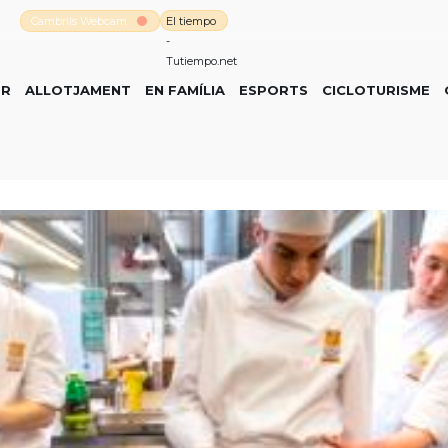
Cambrils Webcam
El tiempo
-
Tutiempo.net
ER
ALLOTJAMENT
EN FAMÍLIA
ESPORTS
CICLOTURISME