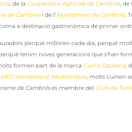
rils
, de la
Cooperativa Agrícola de Cambrils
, de
sme de Cambrils
i de l’
Ajuntament de Cambrils
. 
s coma a destinació gastronòmca de primer ordr
auradors perquè milloren cada dia, perquè molts
, perquè tenim noves generacions que s’han for
molts formen part de la marca
Cuina Catalana
, 
MED Alimentació Mediterrània
, molts cuinen s
risme de Cambrils
és membre del
Club de Turi