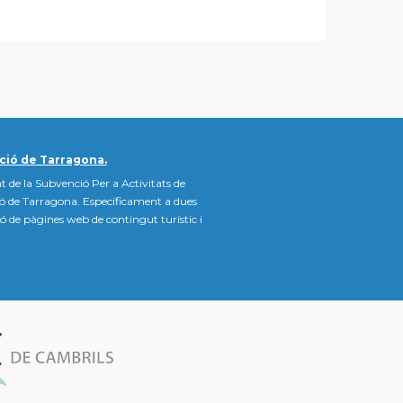
ció de Tarragona.
t de la Subvenció Per a Activitats de
ió de Tarragona. Específicament a dues
ació de pàgines web de contingut turístic i