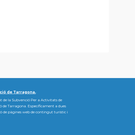
ció de Tarragona.
t de la Subvenció Per a Activitats de
ió de Tarragona. Específicament a dues
ació de pàgines web de contingut turístic i