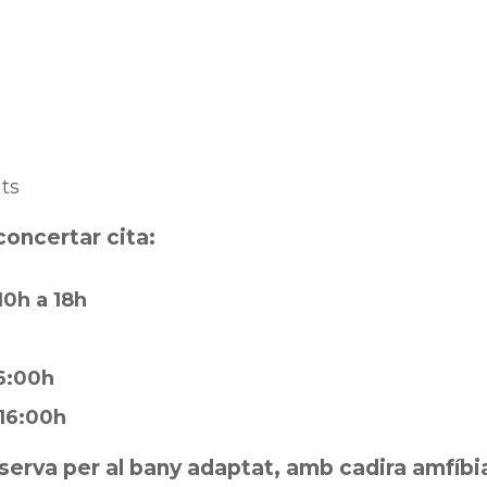
ats
concertar cita:
10h a 18h
16:00h
 16:00h
serva per al bany adaptat, amb cadira amfíbi