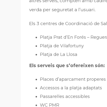
altres serveis, compten amb cadire
verda per seguretat a l’usuari.
Els 3 centres de Coordinació de S
Platja Prat d’En Forés – Reguer
Platja de Vilafortuny
Platja de La Llosa
Els serveis que s’ofereixen són:
Places d’aparcament properes a
Accessos a la platja adaptats
Passarel·les accessibles
WC PMR