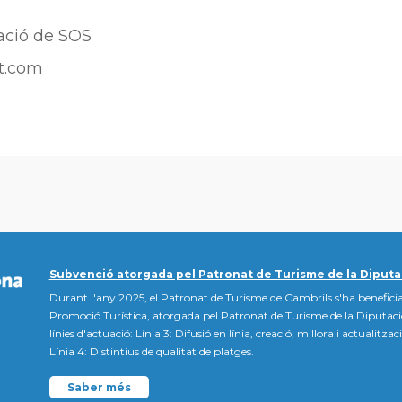
ació de SOS
rt.com
Subvenció atorgada pel Patronat de Turisme de la Diputa
Durant l'any 2025, el Patronat de Turisme de Cambrils s'ha beneficia
Promoció Turística, atorgada pel Patronat de Turisme de la Diputac
línies d'actuació: Línia 3: Difusió en línia, creació, millora i actualitz
Línia 4: Distintius de qualitat de platges.
Saber més