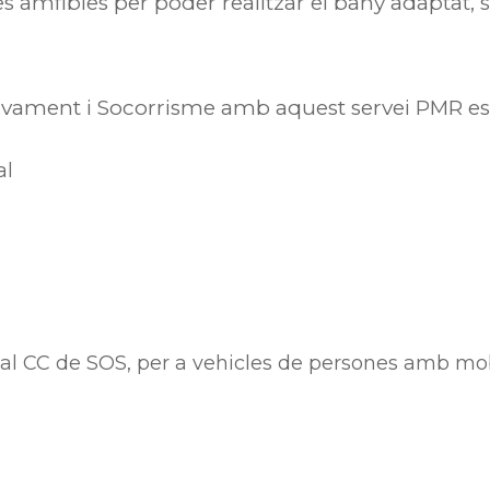
s amfíbies per poder realitzar el bany adaptat
alvament i Socorrisme amb aquest servei PMR est
al
l CC de SOS, per a vehicles de persones amb mobi