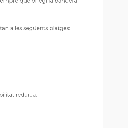
, sempre que onegi la bandera
an a les següents platges:
litat reduïda.