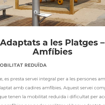
 Adaptats a les Platges –
Amfíbies
OBILITAT REDUÏDA
e, es presta servei integral per a les persones a
 adaptat amb cadires amfíbies. Aquest servei co
ue tenen la mobilitat reduïda i dificultat per acc