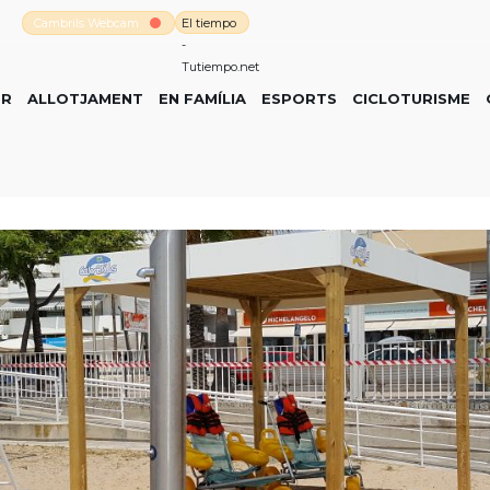
Cambrils Webcam
El tiempo
-
Tutiempo.net
ER
ALLOTJAMENT
EN FAMÍLIA
ESPORTS
CICLOTURISME