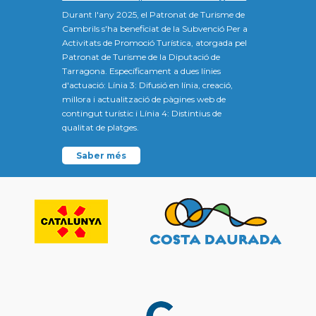
Durant l'any 2025, el Patronat de Turisme de
Cambrils s'ha beneficiat de la Subvenció Per a
Activitats de Promoció Turística, atorgada pel
Patronat de Turisme de la Diputació de
Tarragona. Específicament a dues línies
d'actuació: Línia 3: Difusió en línia, creació,
millora i actualització de pàgines web de
contingut turístic i Línia 4: Distintius de
qualitat de platges.
Saber més