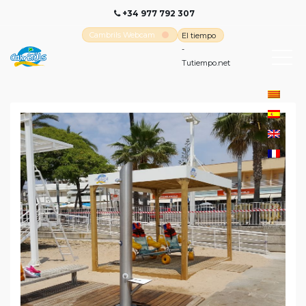
+34 977 792 307
Cambrils Webcam
El tiempo
-
Tutiempo.net