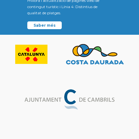
millora i actualització de pàgines web de
contingut turístic i Línia 4: Distintius de
qualitat de platges.
Saber més