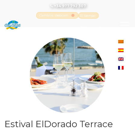
+34 977 792 307
Cambrils Webcam
El tiempo
-
Tutiempo.net
Estival ElDorado Terrace