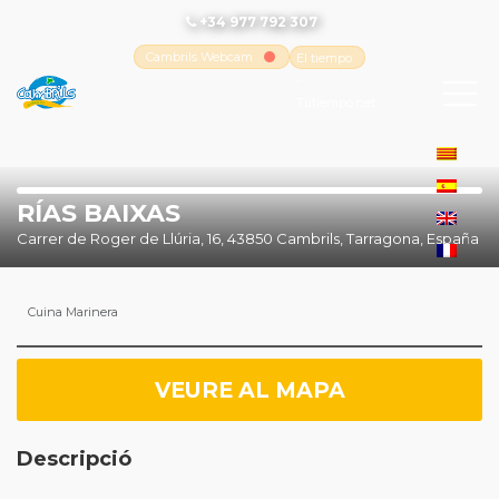
+34 977 792 307
Cambrils Webcam
El tiempo
-
Tutiempo.net
RÍAS BAIXAS
Carrer de Roger de Llúria, 16, 43850 Cambrils, Tarragona, España
Cuina Marinera
VEURE AL MAPA
Descripció