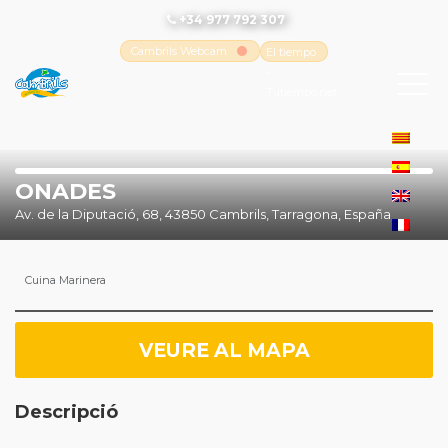
+34 977 792 307
Cambrils Webcam
El tiempo
-
Tutiempo.net
ONADES
Av. de la Diputació, 68, 43850 Cambrils, Tarragona, España
Cuina Marinera
VEURE AL MAPA
Descripció