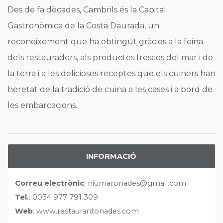
Des de fa dècades, Cambrils és la Capital
Gastronòmica de la Costa Daurada, un
reconeixement que ha obtingut gràcies a la feina
dels restauradors, als productes frescos del mar i de
la terra i a les delicioses receptes que els cuiners han
heretat de la tradició de cuina a les cases i a bord de
les embarcacions.
INFORMACIÓ
Correu electrònic
: niumaronades@gmail.com
Tel.
: 0034 977 791 309
Web
: www.restaurantonades.com