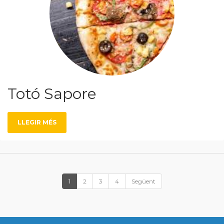
Totó Sapore
LLEGIR MÉS
1
2
3
4
Següent