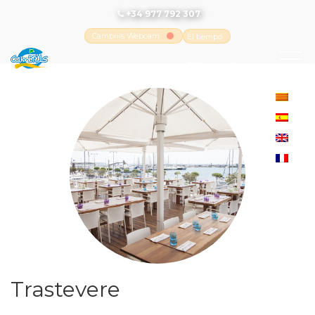
+34 977 792 307
Cambrils Webcam
El tiempo
-
Tutiempo.net
Trastevere