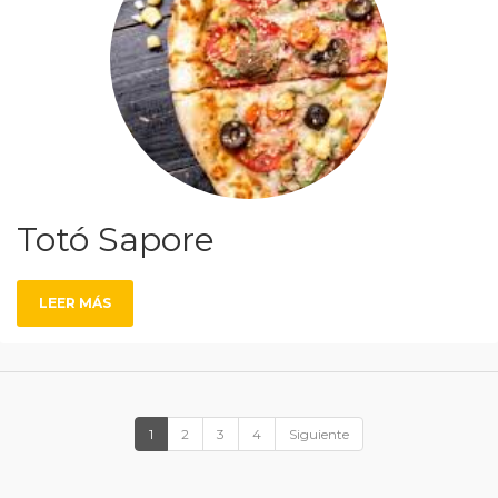
Totó Sapore
LEER MÁS
1
2
3
4
Siguiente