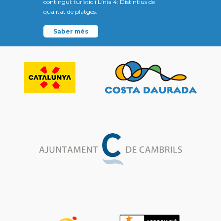
contingut turístic i Línia 4: Distintius de
qualitat de platges.
Saber més