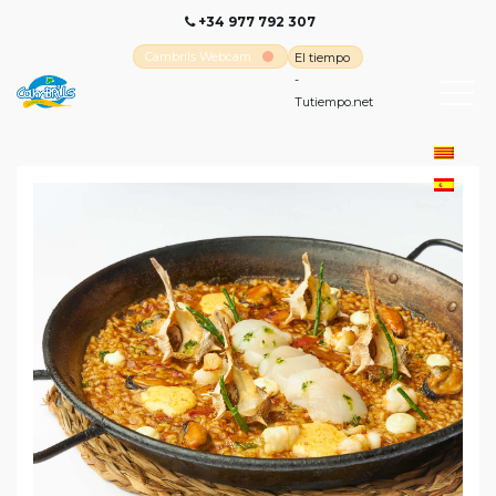
+34 977 792 307
Cambrils Webcam
El tiempo
-
Tutiempo.net