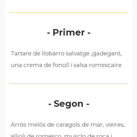
- Primer -
Tartare de llobarro salvatge ,gadegant,
una crema de fonoll i salsa romescaire
- Segon -
Arròs melós de caragols de mar, vieires,
allioli de romesco, musclo de roca i