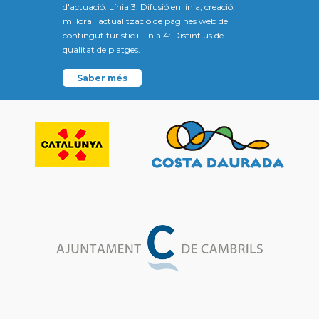
d'actuació: Línia 3: Difusió en línia, creació,
millora i actualització de pàgines web de
contingut turístic i Línia 4: Distintius de
qualitat de platges.
Saber més