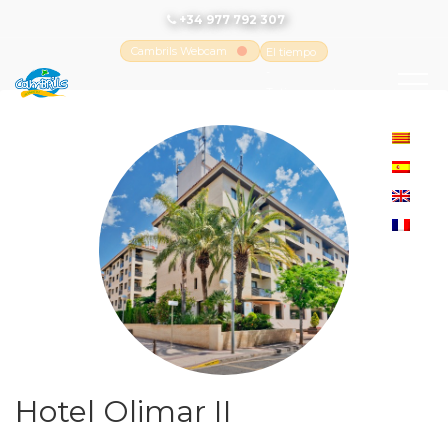
+34 977 792 307
Cambrils Webcam
El tiempo
-
Tutiempo.net
Hotel Olimar II