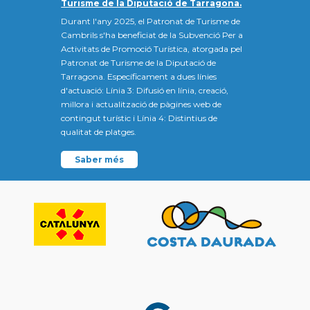
Turisme de la Diputació de Tarragona.
Durant l'any 2025, el Patronat de Turisme de
Cambrils s'ha beneficiat de la Subvenció Per a
Activitats de Promoció Turística, atorgada pel
Patronat de Turisme de la Diputació de
Tarragona. Específicament a dues línies
d'actuació: Línia 3: Difusió en línia, creació,
millora i actualització de pàgines web de
contingut turístic i Línia 4: Distintius de
qualitat de platges.
Saber més