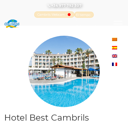
+34 977 792 307
Cambrils Webcam
El tiempo
-
Tutiempo.net
Hotel Best Cambrils