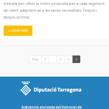
treballa per oferir la millor proposta per a cada segment
de client adaptant-se a les seves necessitats. Feliços i
dolços somnis.
LLEGIR MÉS
Prev
1
…
3
4
5
Subvenció atorgada pel Patronat de