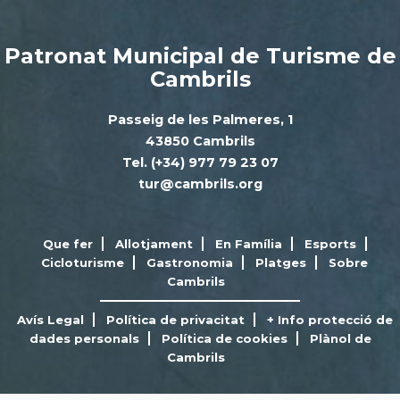
Patronat Municipal de Turisme de
Cambrils
Passeig de les Palmeres, 1
43850 Cambrils
Tel. (+34) 977 79 23 07
tur@cambrils.org
Que fer
Allotjament
En Família
Esports
Cicloturisme
Gastronomia
Platges
Sobre
Cambrils
Avís Legal
Política de privacitat
+ Info protecció de
dades personals
Política de cookies
Plànol de
Cambrils