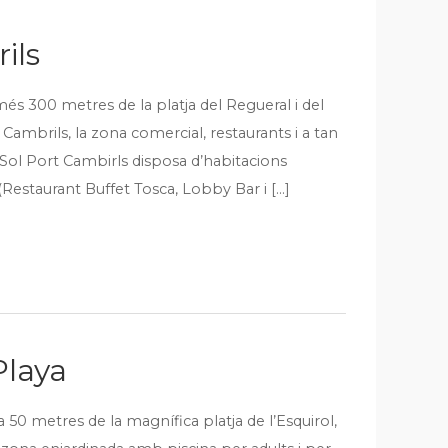
ils
més 300 metres de la platja del Regueral i del
Cambrils, la zona comercial, restaurants i a tan
 Sol Port Cambirls disposa d’habitacions
Restaurant Buffet Tosca, Lobby Bar i […]
Playa
a 50 metres de la magnífica platja de l’Esquirol,