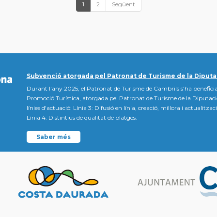
1
2
Següent
Subvenció atorgada pel Patronat de Turisme de la Diputa
Durant l'any 2025, el Patronat de Turisme de Cambrils s'ha beneficia
Promoció Turística, atorgada pel Patronat de Turisme de la Diputac
línies d'actuació: Línia 3: Difusió en línia, creació, millora i actualitz
Línia 4: Distintius de qualitat de platges.
Saber més