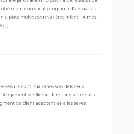
 zona enjardinada amb piscina per adults i per
També ofereix un variat programa d’animació i
s, pista multiesportiva i àrea infantil. A més,
a […]
serveis i la contínua renovació dels seus
allotjament acollidora i familiar que treballa
egment de client adaptant-se a les seves