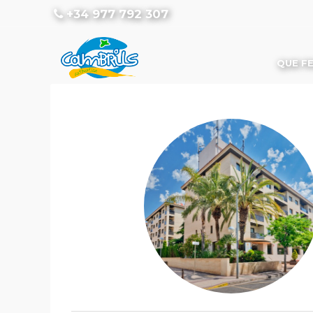
+34 977 792 307
QUE F