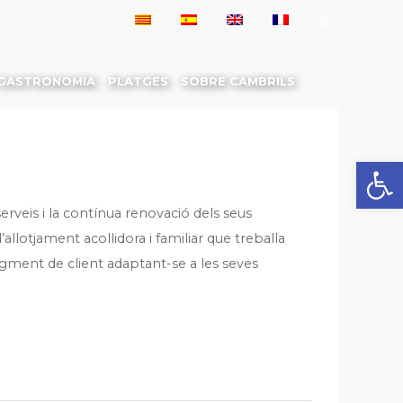
GASTRONOMIA
PLATGES
SOBRE CAMBRILS
Obre la 
serveis i la contínua renovació dels seus
allotjament acollidora i familiar que treballa
egment de client adaptant-se a les seves