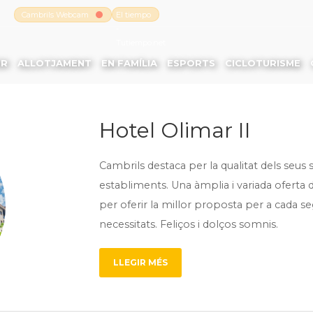
Cambrils Webcam
El tiempo
-
Tutiempo.net
ER
ALLOTJAMENT
EN FAMÍLIA
ESPORTS
CICLOTURISME
Hotel Olimar II
Cambrils destaca per la qualitat dels seus 
establiments. Una àmplia i variada oferta d’
per oferir la millor proposta per a cada s
necessitats. Feliços i dolços somnis.
LLEGIR MÉS