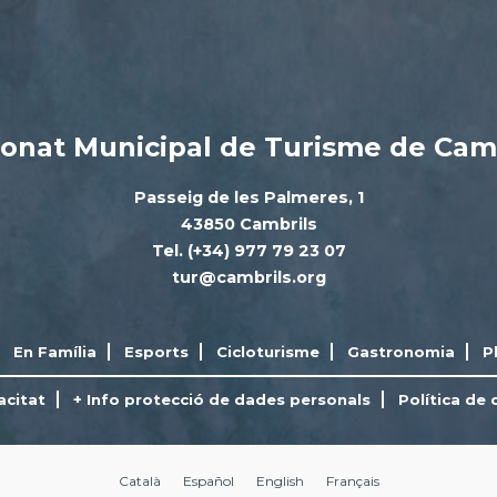
onat Municipal de Turisme de Cam
Passeig de les Palmeres, 1
43850 Cambrils
Tel. (+34) 977 79 23 07
tur@cambrils.org
En Família
Esports
Cicloturisme
Gastronomia
P
acitat
+ Info protecció de dades personals
Política de 
Català
Español
English
Français