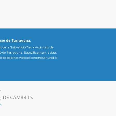
ció de Tarragona.
t de la Subvenció Per a Activitats de
ió de Tarragona. Específicament a dues
ació de pàgines web de contingut turístic i