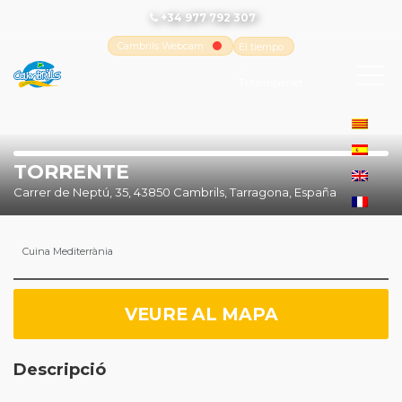
+34 977 792 307
Cambrils Webcam
El tiempo
-
Tutiempo.net
TORRENTE
Carrer de Neptú, 35, 43850 Cambrils, Tarragona, España
Cuina Mediterrània
VEURE AL MAPA
Descripció