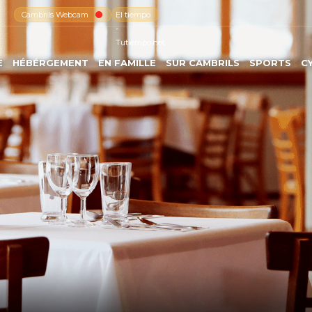
Cambrils Webcam
El tiempo
-
Tutiempo.net
E
HÉBÉRGEMENT
EN FAMILLE
SUR CAMBRILS
SPORTS
C