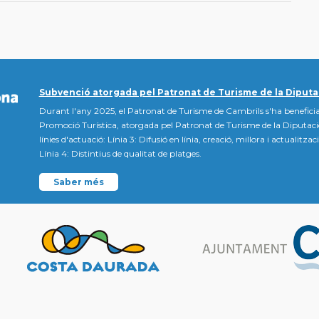
Subvenció atorgada pel Patronat de Turisme de la Diputa
Durant l'any 2025, el Patronat de Turisme de Cambrils s'ha beneficia
Promoció Turística, atorgada pel Patronat de Turisme de la Diputac
línies d'actuació: Línia 3: Difusió en línia, creació, millora i actualitz
Línia 4: Distintius de qualitat de platges.
Saber més