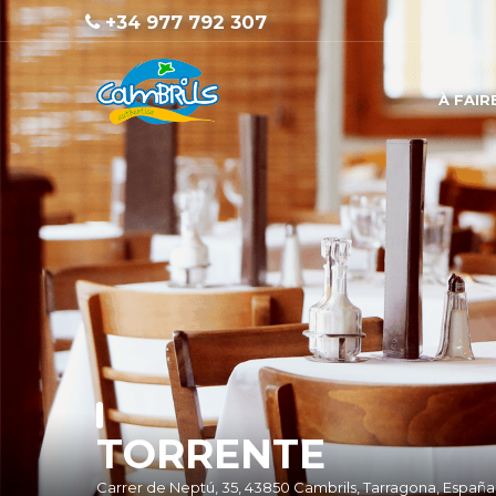
+34 977 792 307
À FAIR
TORRENTE
Carrer de Neptú, 35, 43850 Cambrils, Tarragona, España