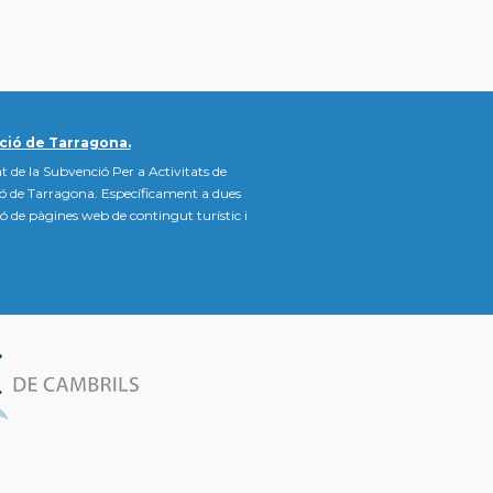
ció de Tarragona.
t de la Subvenció Per a Activitats de
ió de Tarragona. Específicament a dues
ació de pàgines web de contingut turístic i