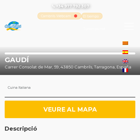
+34 977 792 307
Cambrils Webcam
El tiempo
-
Tutiempo.net
GAUDÍ
Carrer Consolat de Mar, 59, 43850 Cambrils, Tarragona, España
Cuina Italiana
VEURE AL MAPA
Descripció