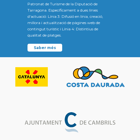
Patronat de Turisme de la Diputació de
Tarragona. Específicament a dues línies
d'actuació: Línia 3: Difusió en línia, creació,
millora i actualització de pàgines web de
contingut turístic i Línia 4: Distintius de
qualitat de platges.
Saber més