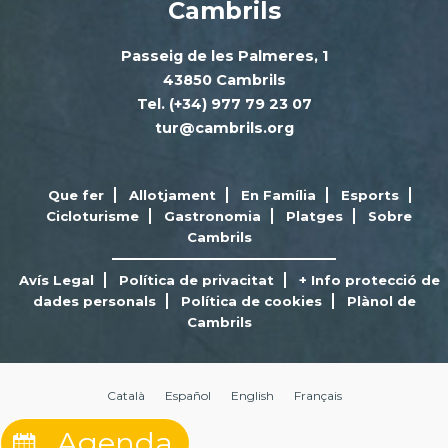
Cambrils
Passeig de les Palmeres, 1
43850 Cambrils
Tel. (+34) 977 79 23 07
tur@cambrils.org
Que fer
Allotjament
En Família
Esports
Cicloturisme
Gastronomia
Platges
Sobre
Cambrils
Avís Legal
Política de privacitat
+ Info protecció de
dades personals
Política de cookies
Plànol de
Cambrils
Català
Español
English
Français