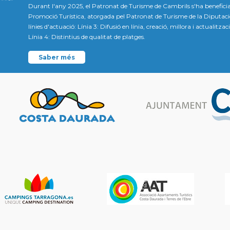
Durant l'any 2025, el Patronat de Turisme de Cambrils s'ha beneficia
Promoció Turística, atorgada pel Patronat de Turisme de la Diputac
línies d'actuació: Línia 3: Difusió en línia, creació, millora i actualitz
Línia 4: Distintius de qualitat de platges.
Saber més