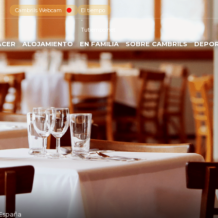
Cambrils Webcam
El tiempo
-
Tutiempo.net
ACER
ALOJAMIENTO
EN FAMILIA
SOBRE CAMBRILS
DEPO
 España