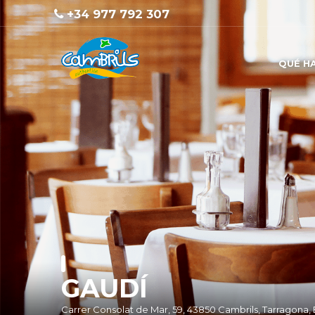
+34 977 792 307
QUÉ H
GAUDÍ
Carrer Consolat de Mar, 59, 43850 Cambrils, Tarragona,