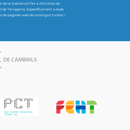
t de la Subvenció Per a Activitats de
ió de Tarragona. Específicament a dues
ació de pàgines web de contingut turístic i