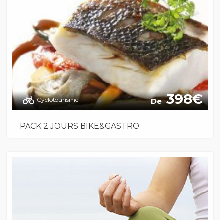
398
Cyclotourisme
De
PACK 2 JOURS BIKE&GASTRO