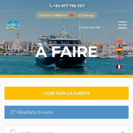
+34 977 792 307
Cambrils Webcam
El tiempo
-
Tutiempo.net
À FAIRE
VOIR SUR LA CARTE
27 Résultats trouvés