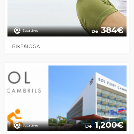
384
Sportives
De
BIKE&IOGA
1,200
Sportives
De