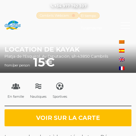
+34 977 792 307
Cambrils Webcam
El tiempo
-
Tutiempo.net
LOCATION DE KAYAK
Platja de l'Esquirol, Av Diputación, s/n 43850 Cambrils
15
from/per person
En famille
Nautiques
Sportives
VOIR SUR LA CARTE