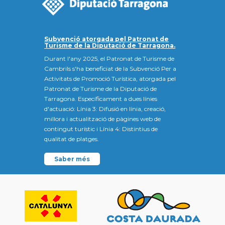
Subvenció atorgada pel Patronat de
Turisme de la Diputació de Tarragona.
Durant l'any 2025, el Patronat de Turisme de
Cambrils s'ha beneficiat de la Subvenció Per a
Activitats de Promoció Turística, atorgada pel
Patronat de Turisme de la Diputació de
Tarragona. Específicament a dues línies
d'actuació: Línia 3: Difusió en línia, creació,
millora i actualització de pàgines web de
contingut turístic i Línia 4: Distintius de
qualitat de platges.
Saber més