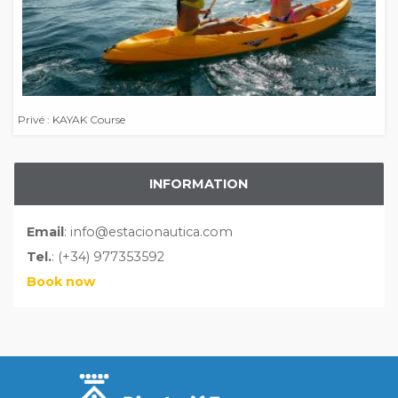
Privé : KAYAK Course
INFORMATION
Email
: info@estacionautica.com
Tel.
: (+34) 977353592
Book now