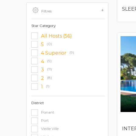
SLEE
Filtres
Star Category
All Hosts (56)
5
(0)
4 Superior
(9)
4
(9)
3
(11)
2
(8)
1
(1)
District
Ponant
Port
INTE
Vieille Ville