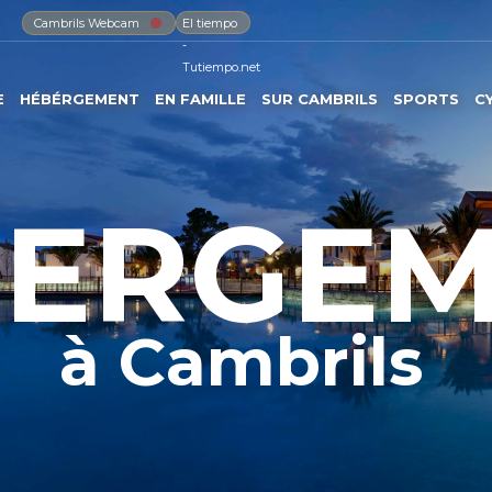
Cambrils Webcam
El tiempo
-
Tutiempo.net
E
HÉBÉRGEMENT
EN FAMILLE
SUR CAMBRILS
SPORTS
C
BERGEM
à Cambrils