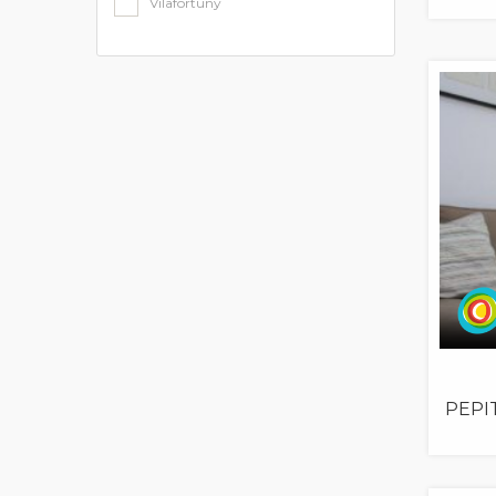
Vilafortuny
PEPI