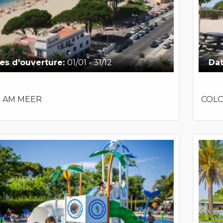
es d'ouverture:
01/01 - 31/12
Dat
 AM MEER
COLO