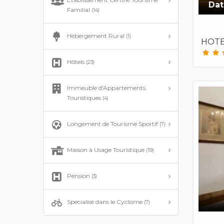
Dat
Familial
(14)
Hébergement Rural
(1)
HOTE
Hôtels
(23)
Immeuble d'Appartements
Touristiques
(4)
Longement de Tourisme Sportif
(7)
Maison à Usage Touristique
(19)
Pension
(3)
Specialisé dans le Cyclisme
(7)