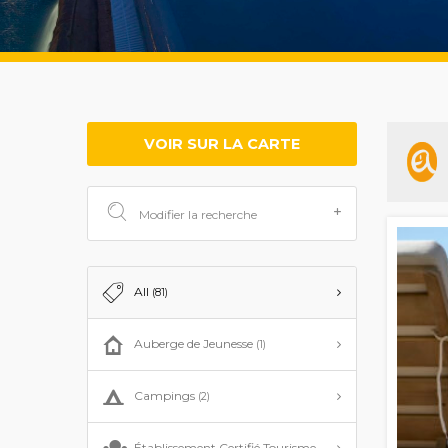
VOIR SUR LA CARTE
Modifier la recherche
All
(81)
Auberge de Jeunesse
(1)
Campings
(2)
Établissement Certifié Tourisme