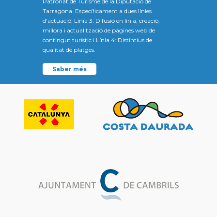
Patronat de Turisme de la Diputació de
Tarragona. Específicament a dues línies
d'actuació: Línia 3: Difusió en línia, creació,
millora i actualització de pàgines web de
contingut turístic i Línia 4: Distintius de
qualitat de platges.
Saber més