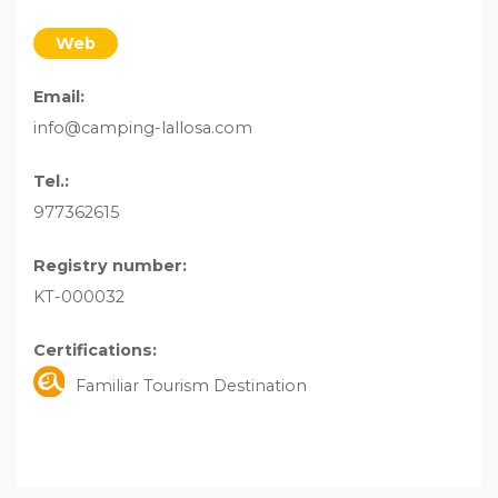
Web
Email:
info@camping-lallosa.com
Tel.:
977362615
Registry number:
KT-000032
Certifications:
Familiar Tourism Destination