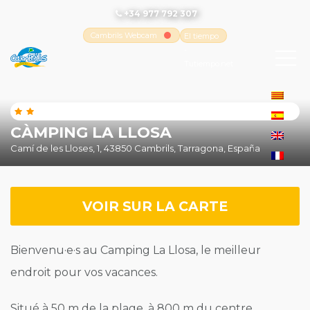
+34 977 792 307
Cambrils Webcam
El tiempo
-
Tutiempo.net
CÀMPING LA LLOSA
Camí de les Lloses, 1, 43850 Cambrils, Tarragona, España
VOIR SUR LA CARTE
Bienvenu·e·s au Camping La Llosa, le meilleur
endroit pour vos vacances.
Situé à 50 m de la plage, à 800 m du centre