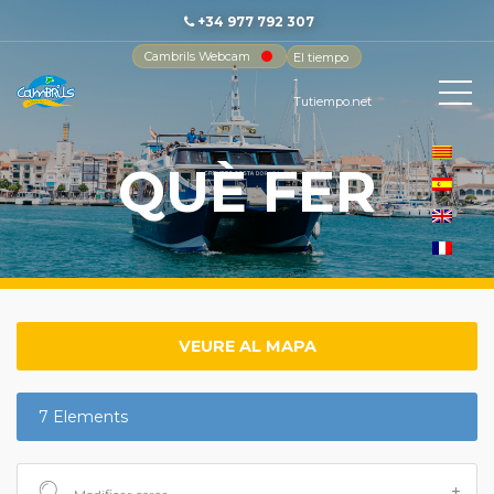
+34 977 792 307
Cambrils Webcam
El tiempo
-
Tutiempo.net
QUÈ FER
VEURE AL MAPA
7 Elements