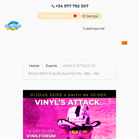
+34 977 792 307
Cambrils Webcam
El tiempo
-
Tutiempo.net
Home
Events
VINYL’S ATTACK DJ
RANCHERO Èxits/Éxitos/Hits 70s – 80s – 90s