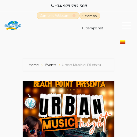
+34 977 792 307
Cambrils Webcam
El tiempo
-
Tutiempo.net
Home
Events
Urban Music el DJ ets tu