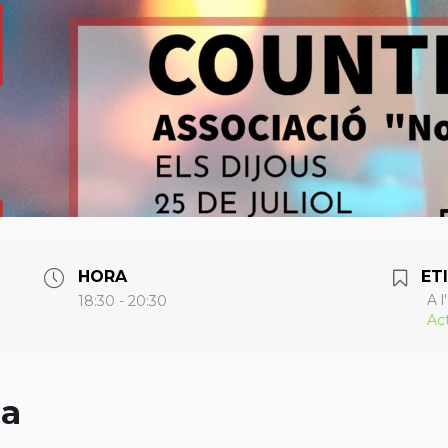
HORA
ET
A l'
18:30 - 20:30
Act
la