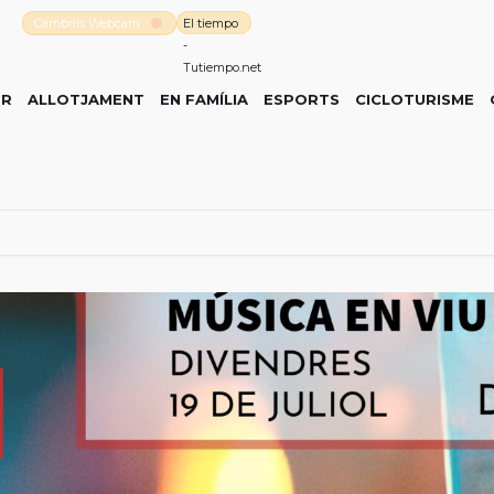
Cambrils Webcam
El tiempo
-
Tutiempo.net
ER
ALLOTJAMENT
EN FAMÍLIA
ESPORTS
CICLOTURISME