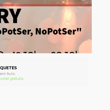
IQUETES
aire lliure,
ivitat gratuïta