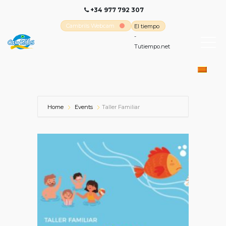
+34 977 792 307
Cambrils Webcam
El tiempo
-
Tutiempo.net
Home
Events
Taller Familiar