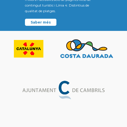
contingut turístic i Línia 4: Distintius de
qualitat de platges.
Saber més