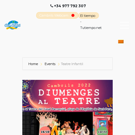
+34 977 792 307
Cambrils Webcam
El tiempo
-
Tutiempo.net
Home
Events
Teatre Infantil