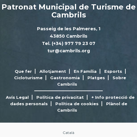
Patronat Municipal de Turisme de
Cambrils
Passeig de les Palmeres, 1
43850 Cambrils
Tel. (+34) 977 79 23 07
tur@cambrils.org
Que fer
Allotjament
En Família
Esports
Cicloturisme
Gastronomia
Platges
Sobre
Cambrils
Avís Legal
Política de privacitat
+ Info protecció de
dades personals
Política de cookies
Plànol de
Cambrils
Català