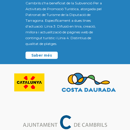
Cambrils s'ha beneficiat de la Subvenció Per a
Activitats de Promoció Turística, atorgada pel
Patronat de Turisme de la Diputació de
Tarragona. Específicament a dues línies
d'actuació: Línia 3: Difusió en línia, creació,
millora i actualització de pàgines web de
contingut turístic i Línia 4: Distintius de
qualitat de platges.
Saber més