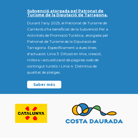
Subvenció atorgada pel Patronat de
Turisme de la Diputació de Tarragona.
Durant l'any 2025, el Patronat de Turisme de
Cambrils s'ha beneficiat de la Subvenció Per a
Activitats de Promoció Turística, atorgada pel
Patronat de Turisme de la Diputació de
Tarragona. Específicament a dues línies
d'actuació: Línia 3: Difusió en línia, creació,
millora i actualització de pàgines web de
contingut turístic i Línia 4: Distintius de
qualitat de platges.
Saber més