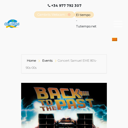
+34 977 792 307
Cambrils Webcam
El tiempo
-
Tutiempo.net
Home
Events
Concert Samuel EME 80’s-
90s-00s