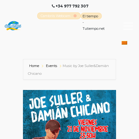
+34 977 792 307
Cambrils Webcam
El tiempo
-
Tutiempo.net
Home
Events
Music by Joe Suller&Damián
Chicano