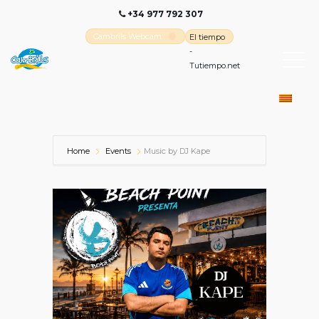
+34 977 792 307
Cambrils Webcam
El tiempo
-
Tutiempo.net
Home
Events
Music by DJ Kape