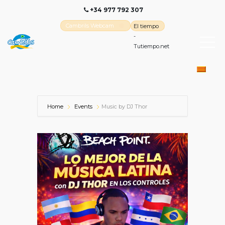
+34 977 792 307
Cambrils Webcam
El tiempo
-
Tutiempo.net
Home
Events
Music by DJ Thor