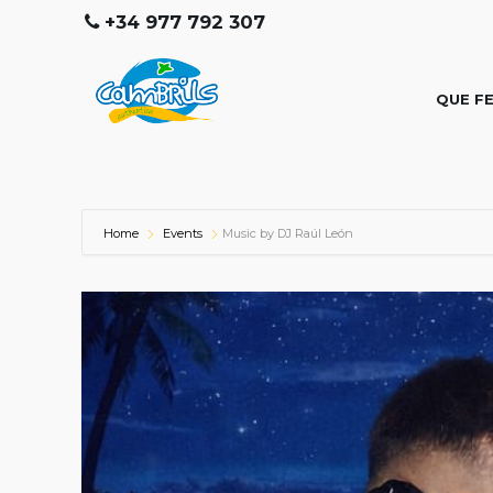
+34 977 792 307
QUE F
Home
Events
Music by DJ Raúl León