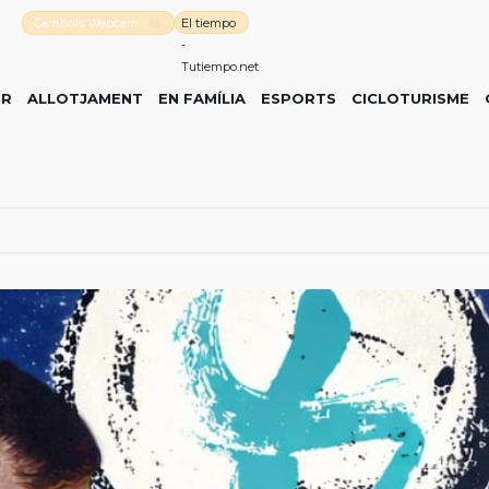
Cambrils Webcam
El tiempo
-
Tutiempo.net
ER
ALLOTJAMENT
EN FAMÍLIA
ESPORTS
CICLOTURISME