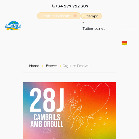
+34 977 792 307
Cambrils Webcam
El tiempo
-
Tutiempo.net
Home
Events
Orgullos Festival