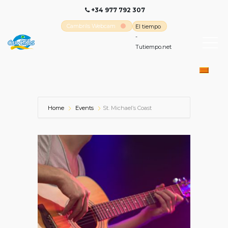
+34 977 792 307
Cambrils Webcam
El tiempo
-
Tutiempo.net
Home
Events
St. Michael’s Coast