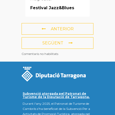
Festival Jazz&Blues
ANTERIOR
SEGÜENT
Comentaris no habilitats
Subvenció atorgada pel Patronat de
Turisme de la Diputació de Tarragona.
Durant l'any 2025, el Patronat de Turisme de
Cambrils s'ha beneficiat de la Subvenció Per a
Activitats de Promoció Turística, atorgada pel