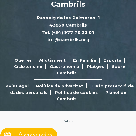
Cambrils
Passeig de les Palmeres, 1
43850 Cambrils
Tel. (+34) 977 79 23 07
tur@cambrils.org
Que fer
Allotjament
En Família
Esports
Cicloturisme
Gastronomia
Platges
Sobre
Cambrils
Avís Legal
Política de privacitat
+ Info protecció de
dades personals
Política de cookies
Plànol de
Cambrils
Català