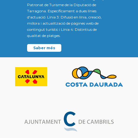
Patronat de Turisme de la Diputació de
Tarragona. Específicament a dues línies
d'actuació: Línia 3: Difusió en línia, creació,
millora i actualització de pàgines web de
contingut turístic i Línia 4: Distintius de
qualitat de platges.
Saber més