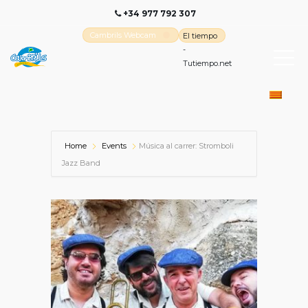
+34 977 792 307
Cambrils Webcam
El tiempo
-
Tutiempo.net
Home
Events
Música al carrer: Stromboli
Jazz Band