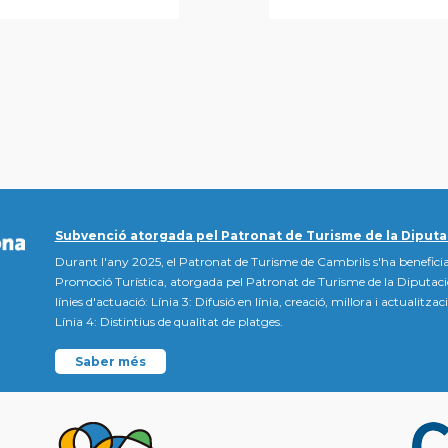
Subvenció atorgada pel Patronat de Turisme de la Diputa
Durant l'any 2025, el Patronat de Turisme de Cambrils s'ha beneficia
Promoció Turística, atorgada pel Patronat de Turisme de la Diputac
línies d'actuació: Línia 3: Difusió en línia, creació, millora i actualitz
Línia 4: Distintius de qualitat de platges.
Saber més