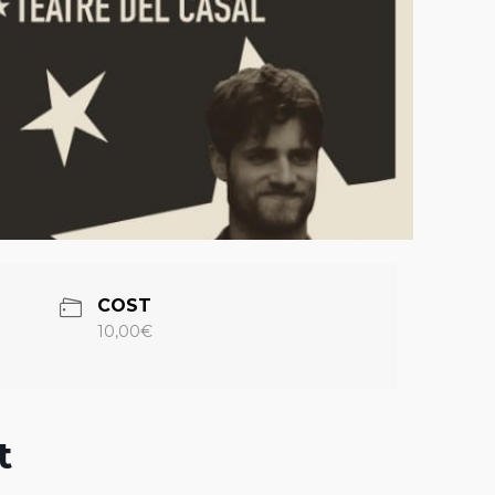
COST
10,00€
t