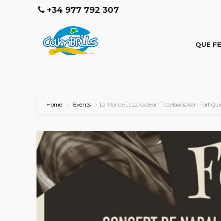
+34 977 792 307
QUE F
Home
Events
La Mar de Jazz: Gideon Tazelaar&Joan Fort Qui