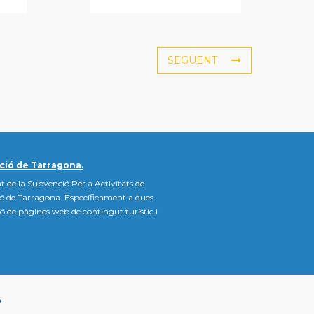
SEGÜENT
ció de Tarragona.
t de la Subvenció Per a Activitats de
ió de Tarragona. Específicament a dues
ació de pàgines web de contingut turístic i