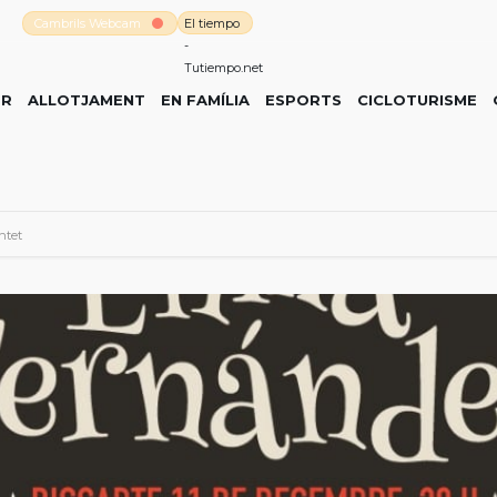
Cambrils Webcam
El tiempo
-
Tutiempo.net
ER
ALLOTJAMENT
EN FAMÍLIA
ESPORTS
CICLOTURISME
ntet