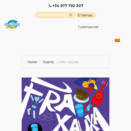
+34 977 792 307
Cambrils Webcam
El tiempo
-
Tutiempo.net
Home
Events
FIRA XAUXA