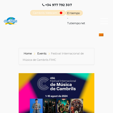
+34 977 792 307
Cambrils Webcam
El tiempo
-
Tutiempo.net
Home
Events
Festival Internacional de
Música de Cambrils FIMC