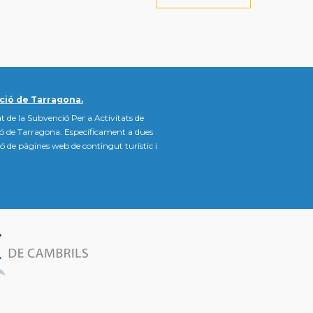
ció de Tarragona.
t de la Subvenció Per a Activitats de
ió de Tarragona. Específicament a dues
ació de pàgines web de contingut turístic i