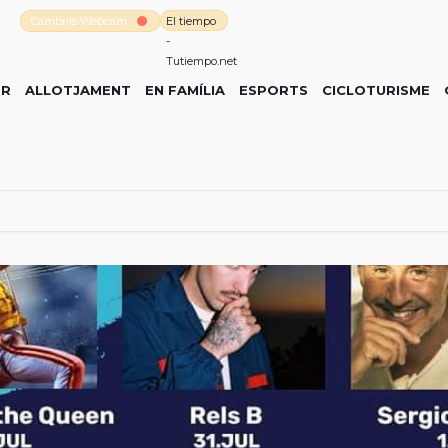
Cambrils Webcam
El tiempo
-
Tutiempo.net
ER
ALLOTJAMENT
EN FAMÍLIA
ESPORTS
CICLOTURISME