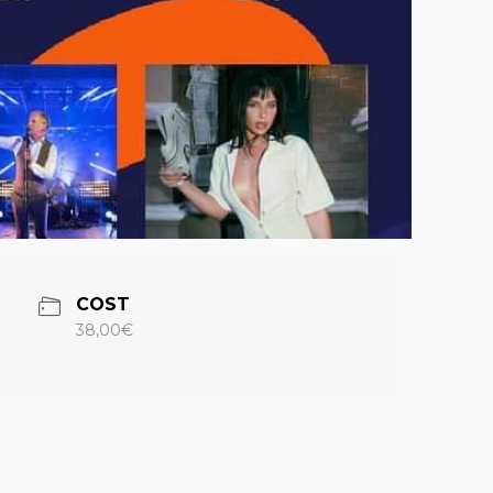
COST
38,00€