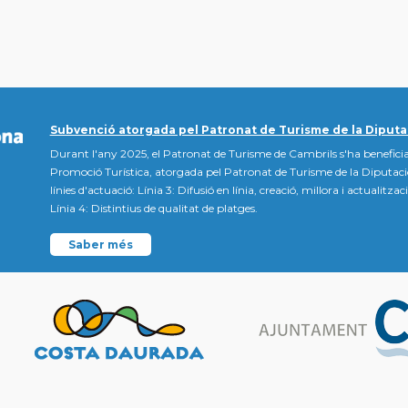
Subvenció atorgada pel Patronat de Turisme de la Diputa
Durant l'any 2025, el Patronat de Turisme de Cambrils s'ha beneficia
Promoció Turística, atorgada pel Patronat de Turisme de la Diputac
línies d'actuació: Línia 3: Difusió en línia, creació, millora i actualitz
Línia 4: Distintius de qualitat de platges.
Saber més