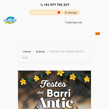
+34 977 792 307
Cambrils Webcam
El tiempo
-
Tutiempo.net
Home
Events
FESTES DEL BARRI ANTIC
2025