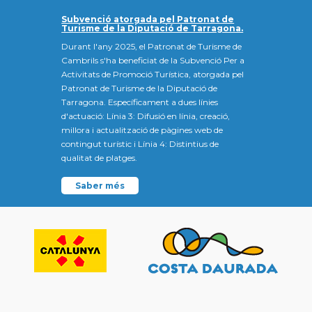
Subvenció atorgada pel Patronat de
Turisme de la Diputació de Tarragona.
Durant l'any 2025, el Patronat de Turisme de
Cambrils s'ha beneficiat de la Subvenció Per a
Activitats de Promoció Turística, atorgada pel
Patronat de Turisme de la Diputació de
Tarragona. Específicament a dues línies
d'actuació: Línia 3: Difusió en línia, creació,
millora i actualització de pàgines web de
contingut turístic i Línia 4: Distintius de
qualitat de platges.
Saber més