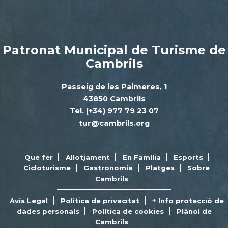
Patronat Municipal de Turisme de
Cambrils
Passeig de les Palmeres, 1
43850 Cambrils
Tel. (+34) 977 79 23 07
tur@cambrils.org
Que fer
Allotjament
En Família
Esports
Cicloturisme
Gastronomia
Platges
Sobre
Cambrils
Avís Legal
Política de privacitat
+ Info protecció de
dades personals
Política de cookies
Plànol de
Cambrils