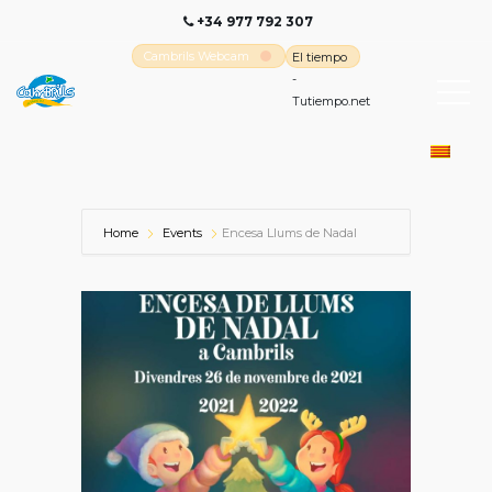
+34 977 792 307
Cambrils Webcam
El tiempo
-
Tutiempo.net
Home
Events
Encesa Llums de Nadal