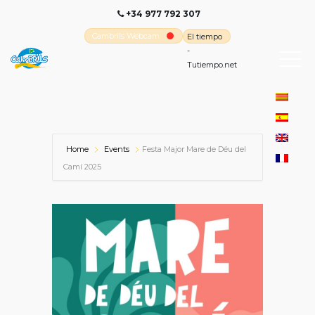
+34 977 792 307
Cambrils Webcam
El tiempo
-
Tutiempo.net
Home
Events
Festa Major Mare de Déu del
Camí 2025