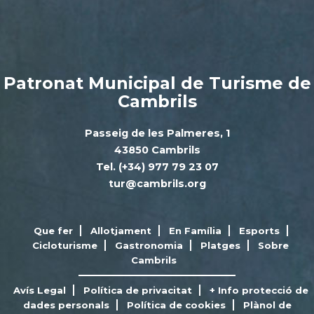
Patronat Municipal de Turisme de
Cambrils
Passeig de les Palmeres, 1
43850 Cambrils
Tel. (+34) 977 79 23 07
tur@cambrils.org
Que fer
Allotjament
En Família
Esports
Cicloturisme
Gastronomia
Platges
Sobre
Cambrils
Avís Legal
Política de privacitat
+ Info protecció de
dades personals
Política de cookies
Plànol de