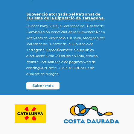
Subvenció atorgada pel Patronat de
Turisme de la Diputació de Tarragona.
Durant l'any 2025, el Patronat de Turisme de
Cambrils s'ha beneficiat de la Subvenció Per a
Activitats de Promoció Turística, atorgada pel
Patronat de Turisme de la Diputació de
Tarragona. Específicament a dues línies
d'actuació: Línia 3: Difusió en línia, creació,
millora i actualització de pàgines web de
contingut turístic i Línia 4: Distintius de
qualitat de platges.
Saber més