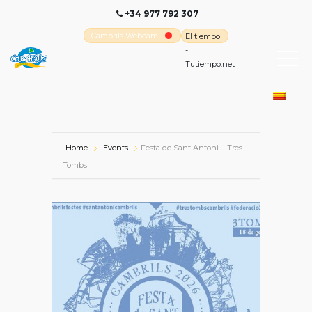
+34 977 792 307
Cambrils Webcam
El tiempo
-
Tutiempo.net
Home
Events
Festa de Sant Antoni – Tres
Tombs