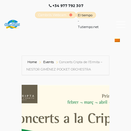
+34 977 792 307
Cambrils Webcam
El tiempo
-
Tutiempo.net
Home
Events
Concerts Cripta de l’Ermita –
NESTOR GIMÉNEZ POCKET ORCHESTRA